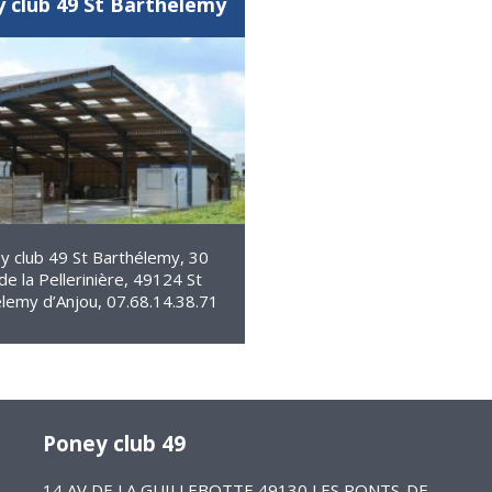
 club 49 St Barthélemy
y club 49 St Barthélemy, 30
de la Pellerinière, 49124 St
lemy d’Anjou, 07.68.14.38.71
Poney club 49
14 AV DE LA GUILLEBOTTE 49130 LES PONTS-DE-